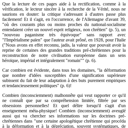
Que la lecture de ces pages aide à la rectification, comme à la
vérification, le lecteur sincère à la recherche de la Vérité, nous ne
saurions en douter: la critique s'adressant à d'autres passe plus
facilement! Et il s'agit, en l'occurrence, de l'Allemagne d'avant 39,
"où des courants plus ou moins proches du national-socialisme
entendaient créer un nouvel esprit religieux, non chrétien" (p. 5), un
"nouveau paganisme très équivoque" sans rapport avec
"l'Impérialisme païen" que l'auteur avait prôné, en 1928, pour l'Italie
("Nous avons en effet reconnu, jadis, la valeur que pouvait avoir la
reprise de certaines des grandes traditions pré-chrétiennes pour la
reconstruction de notre civilisation européenne dans un sens
héroïque, impérial et intégralement "romain"" (p. 6).
Car combien est évidente, dans tous les domaines, "la déformation
que nombre d'idées susceptibles d'une signification supérieure
subissent du fait de leur adaptation à des buts purement empiriques
et tendancieusement politiques" (p. 6)!
Combien (inconsciemment) malhonnête qui veut rapporter ce qu'il
ne connaît que par sa compréhension limitée, filtrée par ses
obsessions personnelles! Et quel délire lorsqu'il s'agit d'un
enseignement méta-physique! Combien (inconsciemment) aveuglé
aussi qui va chercher ses informations sur les doctrines pré-
chrétiennes dans "une certaine apologétique chrétienne qui procéda
à la déformation et à la dépréciation, souvent systématiques, de