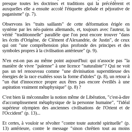
presque toutes les doctrines et traditions qui la précédèrent et
auxquelles elle a ensuite accolé l'étiquette globale et péjorative de
paganisme" (p. 7).
Observons les "traits saillants" de cette déformation érigée en
système par les néo-païens allemands, et, toujours avec l'auteur, la
vérité "traditionnelle" parallèle que l'on peut encore trouver "dans
les écrits d'Origène, de Clément d'Alexandrie, de Justin", de ceux
qui ont "une compréhension plus profonde des principes et des
symboles propres à la civilisation antérieure" (p. 9).
N'en est-on pas au même point aujourd'hui: qui n'associe pas "la
manière de vivre "païenne" à une licence "naturaliste"? Qui ne voit
pas un tel renouveau comme "une divinisation superstitieuse des
énergies de la race exaltées sous la forme d'idoles" (p. 8), un retour à
"un état d'innocence propre aux êtres pas encore éveillés à une
aspiration vraiment métaphysique" (p. 8) ?
C'est bien là méconnaître la notion même de Libération, "c'est-à-dire
d'accomplissement métaphysique de la personne humaine", "l'idéal
supérieur olympien des anciennes civilisations de l'Orient et de
l'Occident" (p. 13)...
Et certes, à vouloir se révolter "contre toute autorité spirituelle" (p.
13) antérieure, contre le message "sinon chrétien tout au moins