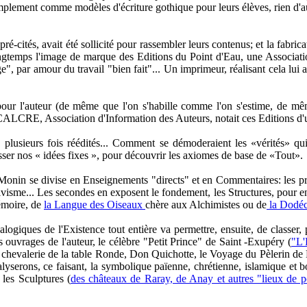
simplement comme modèles d'écriture gothique pour leurs élèves, rien d'a
 pré-cités, avait été sollicité pour rassembler leurs contenus; et la fab
ongtemps l'image de marque des Editions du Point d'Eau, une Association
 par amour du travail "bien fait"... Un imprimeur, réalisant cela lui aus
our l'auteur (de même que l'on s'habille comme l'on s'estime, de mêm
 (le CALCRE, Association d'Information des Auteurs, notait ces Editions d'
lusieurs fois réédités... Comment se démoderaient les «vérités» qui
sser nos « idées fixes », pour découvrir les axiomes de base de «Tout».
onin se divise en Enseignements "directs" et en Commentaires: les pre
me... Les secondes en exposent le fondement, les Structures, pour en dé
émoire, de
la Langue des Oiseaux
chère aux Alchimistes ou de
la Dodéc
giques de l'Existence tout entière va permettre, ensuite, de classer, p
 ouvrages de l'auteur, le célèbre "Petit Prince" de Saint -Exupéry (
"L'
 chevalerie de la table Ronde, Don Quichotte, le Voyage du Pèlerin de 
lyserons, ce faisant, la symbolique païenne, chrétienne, islamique et bo
les Sculptures (
des châteaux de Raray, de Anay et autres "lieux de p