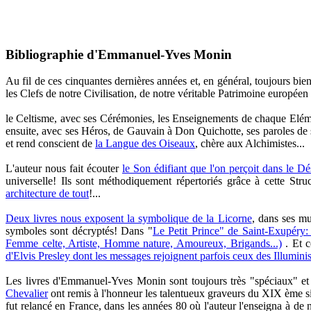
Bibliographie d'Emmanuel-Yves Monin
Au fil de ces cinquantes dernières années et, en général, toujours b
les Clefs de notre Civilisation, de notre véritable Patrimoine européen 
le Celtisme, avec ses Cérémonies, les Enseignements de chaque Elém
ensuite, avec ses Héros, de Gauvain à Don Quichotte, ses paroles de sag
et rend conscient de
la Langue des Oiseaux
, chère aux Alchimistes...
L'auteur nous fait écouter
le Son édifiant que l'on perçoit dans le Dé
universelle! Ils sont méthodiquement répertoriés grâce à cette Stru
architecture de tout
!...
Deux livres nous exposent la symbolique de la Licorne
, dans ses mu
symboles sont décryptés! Dans "
Le Petit Prince" de Saint-Exupéry: 
Femme celte, Artiste, Homme nature, Amoureux, Brigands...)
. Et c
d'Elvis Presley dont les messages rejoignent parfois ceux des Illumin
Les livres d'Emmanuel-Yves Monin sont toujours très "spéciaux" et 
Chevalier
ont remis à l'honneur les talentueux graveurs du XIX ème si
fut relancé en France, dans les années 80 où l'auteur l'enseigna à de n