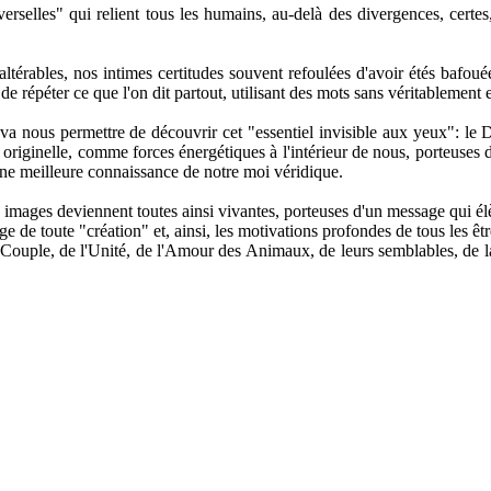
erselles" qui relient tous les humains, au-delà des divergences, certes
altérables, nos intimes certitudes souvent refoulées d'avoir étés bafouée
répéter ce que l'on dit partout, utilisant des mots sans véritablement en
 va nous permettre de découvrir cet "essentiel invisible aux yeux": le 
 originelle, comme forces énergétiques à l'intérieur de nous, porteuses 
une meilleure connaissance de notre moi véridique.
les images deviennent toutes ainsi vivantes, porteuses d'un message qui é
sage de toute "création" et, ainsi, les motivations profondes de tous le
 Couple, de l'Unité, de l'Amour des Animaux, de leurs semblables, de la