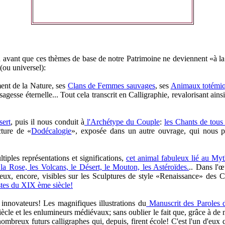
ien avant que ces thèmes de base de notre Patrimoine ne deviennent «à
(ou universel):
ent de la Nature, ses
Clans de Femmes sauvages
, ses
Animaux totémi
esse éternelle... Tout cela transcrit en Calligraphie, revalorisant ainsi
sert
, puis il nous conduit à
l'Archétype du Couple
:
les Chants de tous
cture de «
Dodécalogie
», exposée dans un autre ouvrage, qui nous p
ltiples représentations et significations,
cet animal fabuleux lié au My
la Rose, les Volcans, le Désert, le Mouton, les Astéroïdes.
.. Dans l'
eux, encore, visibles sur les Sculptures de style «Renaissance» de
istes du XIX ème siècle!
innovateurs! Les magnifiques illustrations du
Manuscrit des Paroles 
ècle et les enlumineurs médiévaux; sans oublier le fait que, grâce à de
ombreux futurs calligraphes qui, depuis, firent école! C'est l'un d'eux 