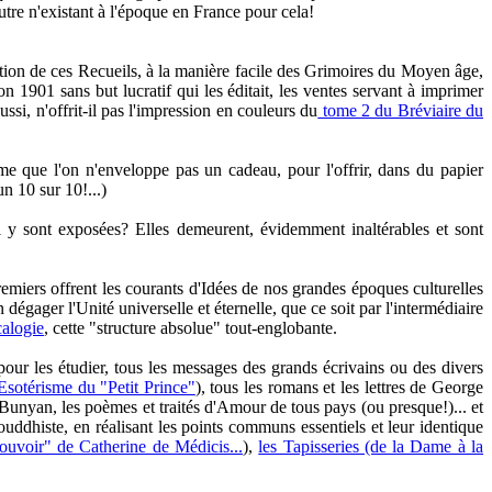
utre n'existant à l'époque en France pour cela!
rication de ces Recueils, à la manière facile des Grimoires du Moyen âge,
 1901 sans but lucratif qui les éditait, les ventes servant à imprimer
si, n'offrit-il pas l'impression en couleurs du
tome 2 du Bréviaire du
e que l'on n'enveloppe pas un cadeau, pour l'offrir, dans du papier
un 10 sur 10!...)
 y sont exposées? Elles demeurent, évidemment inaltérables et sont
miers offrent les courants d'Idées de nos grandes époques culturelles
gager l'Unité universelle et éternelle, que ce soit par l'intermédiaire
alogie
, cette "structure absolue" tout-englobante.
our les étudier, tous les messages des grands écrivains ou des divers
Esotérisme du "Petit Prince"
), tous les romans et les lettres de George
Bunyan, les poèmes et traités d'Amour de tous pays (ou presque!)... et
uddhiste, en réalisant les points communs essentiels et leur identique
ouvoir" de Catherine de Médicis...
),
les Tapisseries (de la Dame à la