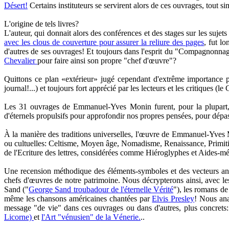
Désert!
Certains instituteurs se servirent alors de ces ouvrages, tout 
L'origine de tels livres?
L'auteur, qui donnait alors des conférences et des stages sur les sujets
avec les clous de couverture pour assurer la reliure des pages
, fut l
d'autres de ses ouvrages! Et toujours dans l'esprit du "Compagnonnage",
Chevalier
pour faire ainsi son propre "chef d'œuvre"?
Quittons ce plan «extérieur» jugé cependant d'extrême importance p
journal!...) et toujours fort apprécié par les lecteurs et les critiques
Les 31 ouvrages de Emmanuel-Yves Monin furent, pour la plupart, p
d'éternels propulsifs pour approfondir nos propres pensées, pour dépa
À la manière des traditions universelles, l'œuvre de Emmanuel-Yves M
ou cultuelles: Celtisme, Moyen âge, Nomadisme, Renaissance, Primitivis
de l'Ecriture des lettres, considérées comme Hiéroglyphes et Aides-m
Une recension méthodique des éléments-symboles et des vecteurs analo
chefs d'œuvres de notre patrimoine. Nous décrypterons ainsi, avec les
Sand ("
George Sand troubadour de l'éternelle Vérité
"), les romans de
même les chansons américaines chantées par
Elvis Presley
! Nous ana
message "de vie" dans ces ouvrages ou dans d'autres, plus concrets: 
Licorne)
et
l'Art "vénusien" de la Vénerie.
..