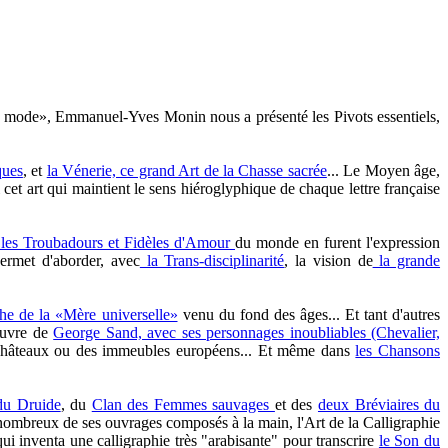
 la mode», Emmanuel-Yves Monin nous a présenté les Pivots essentiels,
ques
, et
la Vénerie, ce grand Art de la Chasse sacrée
... Le Moyen âge,
 cet art qui maintient le sens hiéroglyphique de chaque lettre française
 les Troubadours et Fidèles d'Amour
du monde en furent l'expression
ermet d'aborder, avec
la Trans-disciplinarité
, la vision de
la grande
the de la «Mère universelle»
venu du fond des âges... Et tant d'autres
œuvre de
George Sand, avec ses personnages inoubliables (Chevalier,
s Châteaux ou des immeubles européens... Et même dans
les Chansons
du Druide
, du
Clan des Femmes sauvages
et des
deux Bréviaires du
 nombreux de ses ouvrages composés à la main, l'Art de la Calligraphie
qui inventa une calligraphie très "arabisante" pour transcrire
le Son du