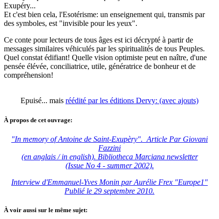
Exupéry...
Et c'est bien cela, l'Esotérisme: un enseignement qui, transmis par
des symboles, est "invisible pour les yeux".
Ce conte pour lecteurs de tous âges est ici décrypté à partir de
messages similaires véhiculés par les spiritualités de tous Peuples.
Quel constat édifiant! Quelle vision optimiste peut en naître, d'une
pensée élévée, conciliatrice, utile, génératrice de bonheur et de
compréhension!
Epuisé... mais
réédité par les éditions Dervy: (avec ajouts)
À propos de cet ouvrage:
"In memory of Antoine de Saint-Exupèry". Article Par Giovani
Fazzini
(en anglais / in english). Bibliotheca Marciana newsletter
(Issue No 4 - summer 2002).
Interview d'Emmanuel-Yves Monin par Aurélie Frex "Europe1"
Publié le 29 septembre 2010.
À voir aussi sur le même sujet: