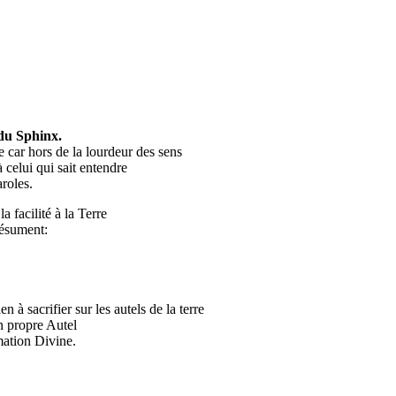
du Sphinx.
le car hors de la lourdeur des sens
 celui qui sait entendre
roles.
la facilité à la Terre
résument:
ien à sacrifier sur les autels de la terre
n propre Autel
ation Divine.