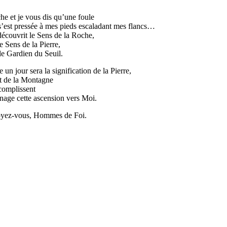
che et je vous dis qu’une foule
’est pressée à mes pieds escaladant mes flancs…
découvrit le Sens de la Roche,
e Sens de la Pierre,
le Gardien du Seuil.
e un jour sera la signification de la Pierre,
t de la Montagne
complissent
age cette ascension vers Moi.
soyez-vous, Hommes de Foi.