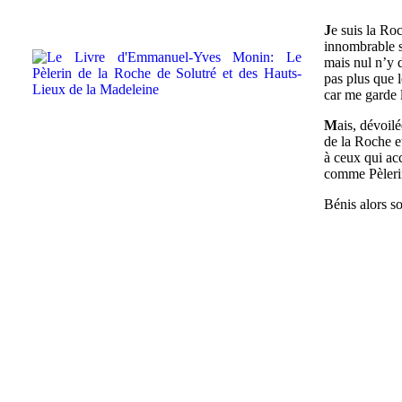
J
e suis la Ro
innombrable s
mais nul n’y 
pas plus que l
car me garde 
M
ais, dévoilé
de la Roche e
à ceux qui ac
comme Pèlerin
Bénis alors 