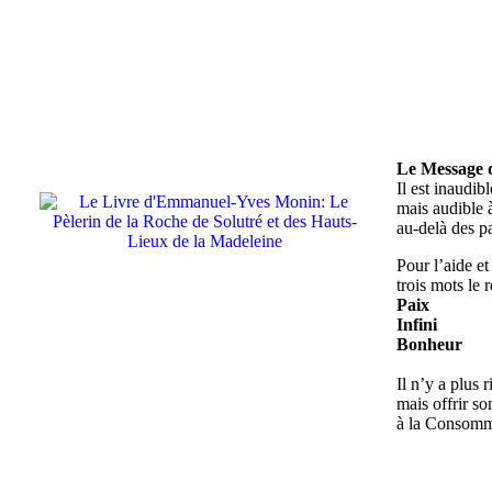
Le Message 
Il est inaudib
mais audible à
au-delà des pa
Pour l’aide et 
trois mots le 
Paix
Infini
Bonheur
Il n’y a plus r
mais offrir so
à la Consomm