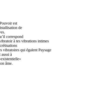
Pouvoir est
istallisation de
ves.
qu’il correspond
vibratoir à tes vibrations intimes
crétisations
es vibratoires qui égalent Paysage
 aussi à
existentielle»
ton âme.