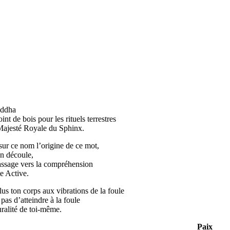
uddha
int de bois pour les rituels terrestres
a Majesté Royale du Sphinx.
sur ce nom l’origine de ce mot,
en découle,
 passage vers la compréhension
te Active.
us ton corps aux vibrations de la foule
pas d’atteindre à la foule
luralité de toi-même.
Paix