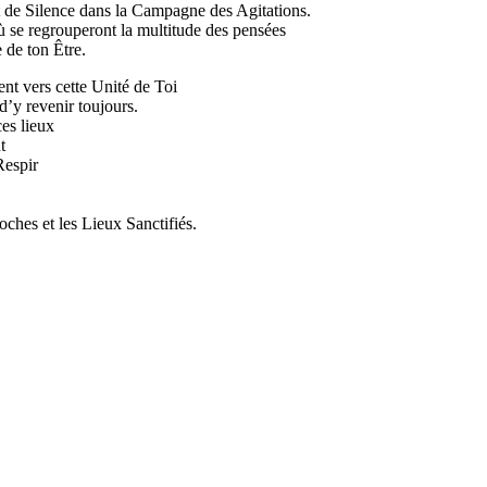
nt de Silence dans la Campagne des Agitations.
 où se regrouperont la multitude des pensées
 de ton Être.
nt vers cette Unité de Toi
 d’y revenir toujours.
ces lieux
t
Respir
 Roches et les Lieux Sanctifiés.