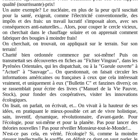
qualité (nourrissante)-prix!
Un autre exemple? Le nucléaire, en plus de la peur qu'il suscitait
pour la santé, exigeait, comme l'électricité conventionnelle, des
impôts et des frais: un travail lucratif s'imposait alors, avec ses
conséquences anti-naturelles... Alors, pour couper le cercle vicieux,
on cherchait dans le chauffage solaire et on apprenait comment
fabriquer des bougies à moindre frais!
On cherchait, on trouvait, on appliquait sur le terrain. Sur son
terrain!
Charité bien ordonnée commence par soi-même! Puis on
transmettait ses découvertes en fiches au "Fichier Vingrau", dans les
Pyrénées Orientales, qui les dispatchait, ou à la "Gueule ouverte" à
"Actuel" à "Sauvage"... On questionnait, on faisait circuler les
informations américaines ou françaises à ceux que cela intéressait
vraiment, et uniquement à eux ("Bulletin C" et fanzines divers); on
se rassemblait pour écrire des livres ("Manuel de la Vie Pauvre,
Stock), pour fonder des coopératives, visiter les innovations
écologiques.
On lisait, on parlait, on écrivait, et... On vivait à la hauteur de ses
idées, en pratiquant le mieux-possible cet art de vivre holistique,
sain, inventif, dynamique, révolutionnaire, d'avant-garde. Pour
l'écologie, pour soi-même et pour la planète. Pas pour lancer des
théories nouvelles ! Pas pour réveiller Monsieur-tout-le-Monde!...
N'est-ce pas cela, en vérité, l'écologie? Si, comme la moindre
rigueur intellectuelle le souffle, on définit ce dont on veut parler, le