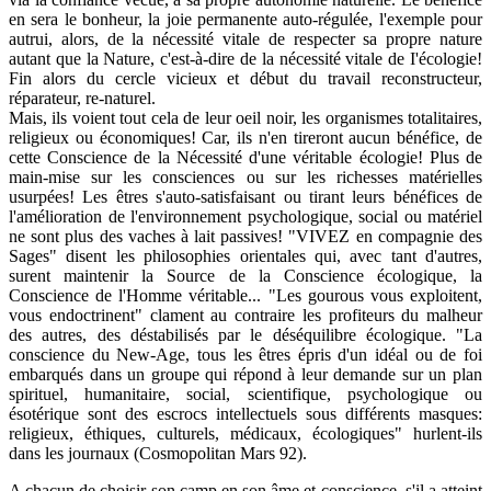
en sera le bonheur, la joie permanente auto-régulée, l'exemple pour
autrui, alors, de la nécessité vitale de respecter sa propre nature
autant que la Nature, c'est-à-dire de la nécessité vitale de I'écologie!
Fin alors du cercle vicieux et début du travail reconstructeur,
réparateur, re-naturel.
Mais, ils voient tout cela de leur oeil noir, les organismes totalitaires,
religieux ou économiques! Car, ils n'en tireront aucun bénéfice, de
cette Conscience de la Nécessité d'une véritable écologie! Plus de
main-mise sur les consciences ou sur les richesses matérielles
usurpées! Les êtres s'auto-satisfaisant ou tirant leurs bénéfices de
l'amélioration de l'environnement psychologique, social ou matériel
ne sont plus des vaches à lait passives! "VIVEZ en compagnie des
Sages" disent les philosophies orientales qui, avec tant d'autres,
surent maintenir la Source de la Conscience écologique, la
Conscience de l'Homme véritable... "Les gourous vous exploitent,
vous endoctrinent" clament au contraire les profiteurs du malheur
des autres, des déstabilisés par le déséquilibre écologique. "La
conscience du New-Age, tous les êtres épris d'un idéal ou de foi
embarqués dans un groupe qui répond à leur demande sur un plan
spirituel, humanitaire, social, scientifique, psychologique ou
ésotérique sont des escrocs intellectuels sous différents masques:
religieux, éthiques, culturels, médicaux, écologiques" hurlent-ils
dans les journaux (Cosmopolitan Mars 92).
A chacun de choisir son camp en son âme et conscience, s'il a atteint