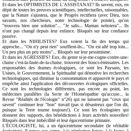
Et dans les OPTIMISTES DE L'ASSISTANAT? Ils savent, eux, en
dépit de toutes les preuves scientifiques, intellectuelles, raisonnables,
que la Nature s'ajustera, que le Progrès rectifiera (avec Dieu, nos
savants, nos chercheurs, notre technologie de pointe), qu'on
"trouvera bien une solution"... "Je salis... Maman nettoiera"... Ils
n'ont pas changé depuis leur enfance. Bloqués sur leur confiance
passive.
Et dans les NIHILISTES? Eux voient la fin des temps qui
approche... "On n'y peut rien" soufflent-ils... "On est allé trop loin...
Un peu plus un peu moins"... Bloqués sur leur pessimisme.
Et dans les AGRESSIFS? Eux, du genre si-je-me-cogne-contre-une-
chaise c'est-la-faute-de-la-chaise, trouvent des boucs-émissaires. Les
responsables des drames écologiques, ce sont les Paysans, les
Usines, le Gouvernement, la Spiritualité qui démotive les recherches
technologiques, qui diminue la consommation et appauvrit le pays et
empêche ainsi l'application des découvertes écologiques officielles.
Ce sont les technologies différentes, pas encore au point, les
médecines parallèles (la Secte de l'Homéopathie qu'accuse... la
Revue "Réalités de l'écologie" n°26) qui ne laissent pas "ceux qui
savent" continuer leur "bon" travail (pas si désastreux que l'on dit,
puisque la Terre tourne toujours!). Ce sont les écologistes qui
donnent des supports, des bénédictions à leurs activités nouvelles!
Bloqués dans leur imbécillité et leur égocentrisme primaire.
L'ÉCOLOGISTE, lui, a un égocentrisme secondaire (le véritable
écologiste). Il pense aux autres, à la génération future, à la faune, à