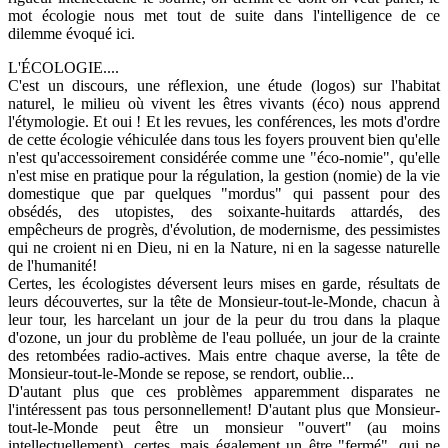
mot écologie nous met tout de suite dans l'intelligence de ce
dilemme évoqué ici.
L'ÉCOLOGIE....
C'est un discours, une réflexion, une étude (logos) sur l'habitat
naturel, le milieu où vivent les êtres vivants (éco) nous apprend
l'étymologie. Et oui ! Et les revues, les conférences, les mots d'ordre
de cette écologie véhiculée dans tous les foyers prouvent bien qu'elle
n'est qu'accessoirement considérée comme une "éco-nomie", qu'elle
n'est mise en pratique pour la régulation, la gestion (nomie) de la vie
domestique que par quelques "mordus" qui passent pour des
obsédés, des utopistes, des soixante-huitards attardés, des
empêcheurs de progrès, d'évolution, de modernisme, des pessimistes
qui ne croient ni en Dieu, ni en la Nature, ni en la sagesse naturelle
de l'humanité!
Certes, les écologistes déversent leurs mises en garde, résultats de
leurs découvertes, sur la tête de Monsieur-tout-le-Monde, chacun à
leur tour, les harcelant un jour de la peur du trou dans la plaque
d'ozone, un jour du problème de l'eau polluée, un jour de la crainte
des retombées radio-actives. Mais entre chaque averse, la tête de
Monsieur-tout-le-Monde se repose, se rendort, oublie...
D'autant plus que ces problèmes apparemment disparates ne
l'intéressent pas tous personnellement! D'autant plus que Monsieur-
tout-le-Monde peut être un monsieur "ouvert" (au moins
intellectuellement), certes, mais également un être "fermé", qui ne