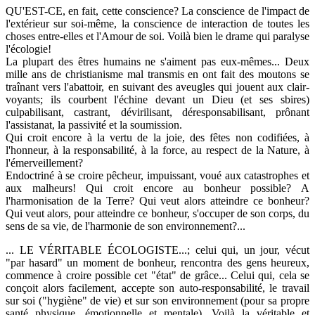
QU'EST-CE, en fait, cette conscience? La conscience de l'impact de
l'extérieur sur soi-même, la conscience de interaction de toutes les
choses entre-elles et l'Amour de soi. Voilà bien le drame qui paralyse
l'écologie!
La plupart des êtres humains ne s'aiment pas eux-mêmes... Deux
mille ans de christianisme mal transmis en ont fait des moutons se
traînant vers l'abattoir, en suivant des aveugles qui jouent aux clair-
voyants; ils courbent l'échine devant un Dieu (et ses sbires)
culpabilisant, castrant, dévirilisant, déresponsabilisant, prônant
l'assistanat, la passivité et la soumission.
Qui croit encore à la vertu de la joie, des fêtes non codifiées, à
l'honneur, à la responsabilité, à la force, au respect de la Nature, à
l'émerveillement?
Endoctriné à se croire pêcheur, impuissant, voué aux catastrophes et
aux malheurs! Qui croit encore au bonheur possible? A
l'harmonisation de la Terre? Qui veut alors atteindre ce bonheur?
Qui veut alors, pour atteindre ce bonheur, s'occuper de son corps, du
sens de sa vie, de l'harmonie de son environnement?...
... LE VÉRITABLE ÉCOLOGISTE...; celui qui, un jour, vécut
"par hasard" un moment de bonheur, rencontra des gens heureux,
commence à croire possible cet "état" de grâce... Celui qui, cela se
conçoit alors facilement, accepte son auto-responsabilité, le travail
sur soi ("hygiène" de vie) et sur son environnement (pour sa propre
santé physique, émotionnelle et mentale). Voilà la véritable et