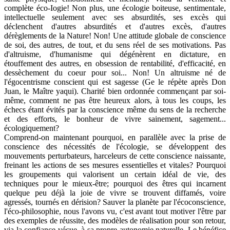
complète éco-Iogie! Non plus, une écologie boiteuse, sentimentale,
intellectuelle seulement avec ses absurdités, ses excès qui
déclenchent d'autres absurdités et d'autres excès, d'autres
dérèglements de la Nature! Non! Une attitude globale de conscience
de soi, des autres, de tout, et du sens réel de ses motivations. Pas
d'altruisme, d'humanisme qui dégénèrent en dictature, en
étouffement des autres, en obsession de rentabilité, d'efficacité, en
dessèchement du coeur pour soi... Non! Un altruisme né de
l'égocentrisme conscient qui est sagesse (Ge le répète après Don
Juan, le Maître yaqui). Charité bien ordonnée commençant par soi-
même, comment ne pas être heureux alors, à tous les coups, les
échecs étant évités par la conscience même du sens de la recherche
et des efforts, le bonheur de vivre sainement, sagement...
écologiquement?
Comprend-on maintenant pourquoi, en parallèle avec la prise de
conscience des nécessités de l'écologie, se développent des
mouvements perturbateurs, harceleurs de cette conscience naissante,
freinant les actions de ses mesures essentielles et vitales? Pourquoi
les groupements qui valorisent un certain idéal de vie, des
techniques pour le mieux-être; pourquoi des êtres qui incarnent
quelque peu déjà la joie de vivre se trouvent diffamés, voire
agressés, tournés en dérision? Sauver la planète par l'écoconscience,
l'éco-philosophie, nous l'avons vu, c'est avant tout motiver l'être par
des exemples de réussite, des modèles de réalisation pour son retour,
via la confiance vécue, à sa propre autonomie naturelle. Le bénéfice