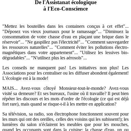
De l'Assistanat écologique
à l'Eco-Conscience
"Mettez les bouteilles dans les containers conçus à cet effet"...
"Déposez vos vieux journaux pour le ramassage"... "Diminuez la
consommation de votre chasse d'eau en plaçant une brique dans le
réservoir"... "Ne gaspillez pas l'électricité"... "Comment sauvegarder
les ressources naturelles"... "Comment éviter les pollutions électro-
magnétiques dans votre appartement"... "Utilisez les lessives bio-
dégradables"... "N'utilisez plus les aérosols"...
Les conseils ne manquent pas! Les initiatives non plus! Les
Associations pour les centraliser ou les diffuser abondent également!
L'écologie est à la mode!
MAIS... Avez-vous côtoyé Monsieur-tout-le-monde? Avez-vous
visité sa demeure? Et ses bureaux, l'usine où il travaille? Il peut bien
répéter les discours et les mots d'ordre de l'écologie (ce qui est déjà
fort rare), mais quand se risque-t-il à les mettre en application?
Sa télévision, sa radio, son électrophone fonctionnent souvent pour
les murs qui ont des oreilles, celles des voisins qui les subissent!); les
lumières du salon n'éclairent les meubles que pour les mouches,
quand les occupants sont dans la cuisine; la chasse d'eau, un ou