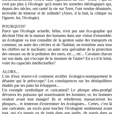
croit pas plus à l'écologie qu'à toutes les sornettes idéologiques qui,
depuis des siècles, ont castré la vie sur Terre, l'ont rendue dénaturée,
invivable de tristesse et de solitude! (Alors, il la hait, la critique ou
l'ignore, lui, l'écologie).
POURQUOI?
Parce que l'écologie actuelle, hélas, n'est pas une éco-graphie qui
décrirait l'état de la maison des humains dans une vision d'ensemble:
un écologiste va tout connaître de la gestion saine des transports en
commun; un autre des crèches et de l'habitat; un troisième aura tous
les chiffres sur le nucléaire; un autre sera spécialiste de la protection
des oiseaux ou de la pollution des mers, etc..., etc... Cavalant chacun
sur son dada, qui s'occupe de la monture de l'autre? En a-t-il le loisir,
voire les capacités intellectuelles?
ALORS...
L'un d'eux trouve-t-il comment rectifier écologico-nomiquement le
désastre qui le préoccupe? Les conséquences sur les déséquilibres
étudiés par ses pairs lui échappent...
Un exemple symbolique et caricatural? Le phoque ultra-protégé
dévorera les poissons qui nourrissaient les hommes; or, les hommes
veulent avant tout manger! Ils se rebelleront, massacreront les
phoques... et tenteront d'exterminer les écologistes... Certes, c'est là
une caricature, un excès pour toucher l'écologiste sentimental avant
tout, qui n'a jamais eu de lapin dans son jardin, de souris dans sa