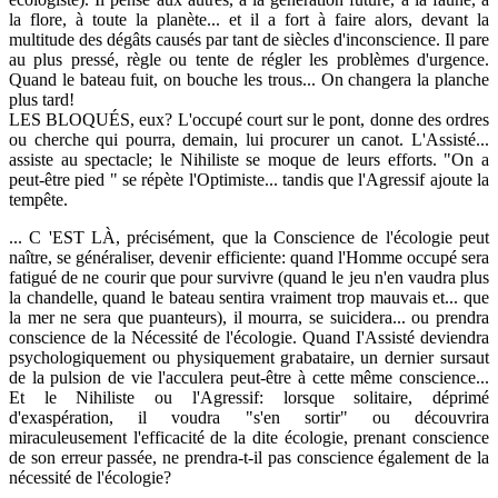
la flore, à toute la planète... et il a fort à faire alors, devant la
multitude des dégâts causés par tant de siècles d'inconscience. Il pare
au plus pressé, règle ou tente de régler les problèmes d'urgence.
Quand le bateau fuit, on bouche les trous... On changera la planche
plus tard!
LES BLOQUÉS, eux? L'occupé court sur le pont, donne des ordres
ou cherche qui pourra, demain, lui procurer un canot. L'Assisté...
assiste au spectacle; le Nihiliste se moque de leurs efforts. "On a
peut-être pied " se répète l'Optimiste... tandis que l'Agressif ajoute la
tempête.
... C 'EST LÀ, précisément, que la Conscience de l'écologie peut
naître, se généraliser, devenir efficiente: quand l'Homme occupé sera
fatigué de ne courir que pour survivre (quand le jeu n'en vaudra plus
la chandelle, quand le bateau sentira vraiment trop mauvais et... que
la mer ne sera que puanteurs), il mourra, se suicidera... ou prendra
conscience de la Nécessité de l'écologie. Quand I'Assisté deviendra
psychologiquement ou physiquement grabataire, un dernier sursaut
de la pulsion de vie l'acculera peut-être à cette même conscience...
Et le Nihiliste ou l'Agressif: lorsque solitaire, déprimé
d'exaspération, il voudra "s'en sortir" ou découvrira
miraculeusement l'efficacité de la dite écologie, prenant conscience
de son erreur passée, ne prendra-t-il pas conscience également de la
nécessité de l'écologie?