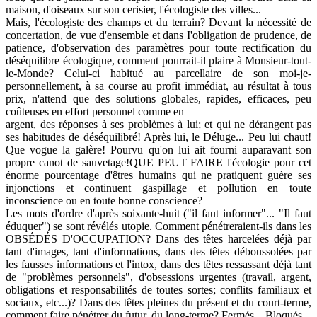
maison, d'oiseaux sur son cerisier, l'écologiste des villes...
Mais, l'écologiste des champs et du terrain? Devant la nécessité de
concertation, de vue d'ensemble et dans I'obligation de prudence, de
patience, d'observation des paramètres pour toute rectification du
déséquilibre écologique, comment pourrait-il plaire à Monsieur-tout-
le-Monde? Celui-ci habitué au parcellaire de son moi-je-
personnellement, à sa course au profit immédiat, au résultat à tous
prix, n'attend que des solutions globales, rapides, efficaces, peu
coûteuses en effort personnel comme en
argent, des réponses à ses problèmes à lui; et qui ne dérangent pas
ses habitudes de déséquilibré! Après lui, le Déluge... Peu lui chaut!
Que vogue la galère! Pourvu qu'on lui ait fourni auparavant son
propre canot de sauvetage!QUE PEUT FAIRE l'écologie pour cet
énorme pourcentage d'êtres humains qui ne pratiquent guère ses
injonctions et continuent gaspillage et pollution en toute
inconscience ou en toute bonne conscience?
Les mots d'ordre d'après soixante-huit ("il faut informer"... "Il faut
éduquer") se sont révélés utopie. Comment pénétreraient-ils dans les
OBSÉDÉS D'OCCUPATION? Dans des têtes harcelées déjà par
tant d'images, tant d'informations, dans des têtes déboussolées par
les fausses informations et l'intox, dans des têtes ressassant déjà tant
de "problèmes personnels", d'obsessions urgentes (travail, argent,
obligations et responsabilités de toutes sortes; conflits familiaux et
sociaux, etc...)? Dans des têtes pleines du présent et du court-terme,
comment faire pénétrer du futur, du long-terme? Fermés... Bloqués...