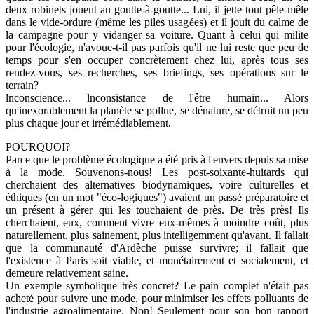
deux robinets jouent au goutte-à-goutte... Lui, il jette tout pêle-mêle
dans le vide-ordure (même les piles usagées) et il jouit du calme de
la campagne pour y vidanger sa voiture. Quant à celui qui milite
pour l'écologie, n'avoue-t-il pas parfois qu'il ne lui reste que peu de
temps pour s'en occuper concrètement chez lui, après tous ses
rendez-vous, ses recherches, ses briefings, ses opérations sur le
terrain?
lnconscience... lnconsistance de l'être humain... Alors
qu'inexorablement la planète se pollue, se dénature, se détruit un peu
plus chaque jour et irrémédiablement.
POURQUOI?
Parce que le problème écologique a été pris à l'envers depuis sa mise
à la mode. Souvenons-nous! Les post-soixante-huitards qui
cherchaient des alternatives biodynamiques, voire culturelles et
éthiques (en un mot "éco-logiques") avaient un passé préparatoire et
un présent à gérer qui les touchaient de près. De très près! Ils
cherchaient, eux, comment vivre eux-mêmes à moindre coût, plus
naturellement, plus sainement, plus intelligemment qu'avant. Il fallait
que la communauté d'Ardèche puisse survivre; il fallait que
l'existence à Paris soit viable, et monétairement et socialement, et
demeure relativement saine.
Un exemple symbolique très concret? Le pain complet n'était pas
acheté pour suivre une mode, pour minimiser les effets polluants de
l'industrie agroalimentaire. Non! Seulement pour son bon rapport