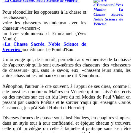
"La Chasse Sacrée, Noble Science de Vènerie"
Pour réconcilier les opposants à la chasse et
les chasseurs,
voire les chasseurs «viandeurs» avec les
chasseur «veneurs»:
un livre volumineux d' Emmanuel (Yves
Monin),
«La Chasse Sacrée, Noble Science de
Vénerie»
aux éditions Le Point d'Eau.
Un ouvrage qui, de surcroît, permettra aux «ennemis» de la chasse
de s'apercevoir qu'ils sont eux-mêmes des chasseurs: des «chasseurs
de chasseurs» qui, sans le savoir, eux, «chassent leurs amis, les
autres chassant les animaux» comme dit Xénophon...
Xénophon, l'auteur le cite souvent, à l'appui de ses dires, comme il
cite aussi les nombreux Maîtres en Vénerie qui ont laissé des écris
ou des mythes sur cet art (du livre du roi Modus de Paul Vialar, en
passant par Gaston Phébus et le sorcier Yaqui qui enseigna Carlos
Castaneda, jusqu'à Saint Hubert et Hercule).
Diverses formes de chasse sont ainsi étudiées, en chapitres simples,
dans un style tour à tour confidentiel et épique: chacun y trouvera
celle qu'il privilégie ou celle à laquelle il participe sans s'en être