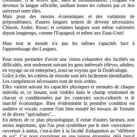
devenue la langue officielle, unifiant toutes les cultures par ce lien
universel entre elles.
Mais pour des raisons économiques et des variations de
prépondérance, d'autres langues tentent de devenir nécessaires:
Chinois, Arabe, Russe; et certaines langues sont même valorisées
depuis longtemps, comme l'Espagnol; et même aux Etats-Unis!
Mais tout le monde n'a pas les mêmes capacités face à
l'apprentissage des Langues.
Pour nous permettre d'avoir une vision exhaustive des facilités ou
difficultés, non seulement suivant les gens intéressés (élèves, adultes,
en voyage ou en entreprise), nous ne voyons que la Dodécalogie.
Grâce à elle, les critères de réussite sont très facilement identifiables.
Les compétences nécessaires sont de trois ordres.
Elles varient suivant les capacités physiques et mentales de chaque
individu et, ce faisant, sont visibles dans le champ relationnel de
chacun et conditionnées par les contextes socio-culturels et le
marché économique. Bien évidemment la première condition est
auditive et vocale, comme l'ont bien montré les travaux de Tomatis
et de divers "spécialistes"...
En dehors de ce plan physiologique, il existe d'autres facteurs, non
moins importants, que l'on peut synthétiser par le mot «ouverture»:
ouverture à autrui, c'est-à-dire à la faculté d'adaptation au "différent
de soi". Car pour s'exprimer en une langue étrangère, déjà faut-il