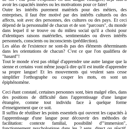
avoir les capacités innées ou les motivations pour ce faire!
Outre les intérêts purement matériels pour des métiers, des
entreprises, il faut être motivé par des intérêts culturels ou des
affects, soit avec des personnes, des cultures ou des pays. Et ceci
dépend de la personnalité de chacun et de son "parcours", du monde
dans lequel il se trouve ou du milieu social qu'il a choisi pour
d'identiques raisons matérielles, sentimentales ou divers intérêts
personnels, conscients ou inconscients (prédilection).
Les aléas de l'existence ne sont-ils pas des éléments déterminants
dans les orientations de chacun? C'est ce que l'on qualifiera de
"hasard"!
Tout le monde n'est pas obligé d'apprendre une autre langue que la
sienne et certains vont même jusqu'à dire qu'il est inutile d'apprendre
sa propre langue! Et les mouvements qui veulent sans cesse
simplifier l'orthographe ou couper les mots, en sont un
épiphénomène.
Ceci étant constaté, certaines personnes sont, bien malgré elles, dans
des positions de difficulté dans l'apprentissage d'une langue
étrangère, comme tout individu face à quelque forme
d'enseignement que ce soit.
Il suffira de réutiliser les points essentiels qui ouvrent les capacités à
l'apprentissage d'une langue pour découvrir des méthodes de
facilitation: contexte familial, possibilité d'"immersion",
fonctionnement psychologique dans les 2 sens, direct ou réactif,