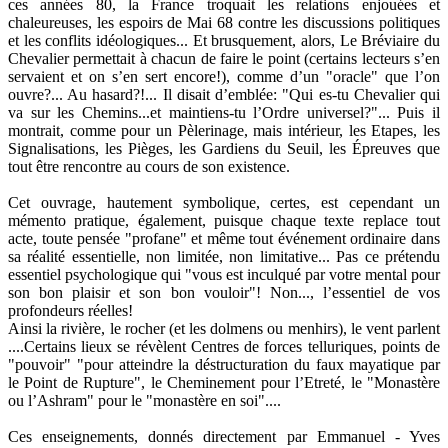
ces années 80, la France troquait les relations enjouées et
chaleureuses, les espoirs de Mai 68 contre les discussions politiques
et les conflits idéologiques... Et brusquement, alors, Le Bréviaire du
Chevalier permettait à chacun de faire le point (certains lecteurs s’en
servaient et on s’en sert encore!), comme d’un "oracle" que l’on
ouvre?... Au hasard?!... Il disait d’emblée: "Qui es-tu Chevalier qui
va sur les Chemins...et maintiens-tu l’Ordre universel?"... Puis il
montrait, comme pour un Pèlerinage, mais intérieur, les Etapes, les
Signalisations, les Pièges, les Gardiens du Seuil, les Épreuves que
tout être rencontre au cours de son existence.
Cet ouvrage, hautement symbolique, certes, est cependant un
mémento pratique, également, puisque chaque texte replace tout
acte, toute pensée "profane" et même tout événement ordinaire dans
sa réalité essentielle, non limitée, non limitative... Pas ce prétendu
essentiel psychologique qui "vous est inculqué par votre mental pour
son bon plaisir et son bon vouloir"! Non..., l’essentiel de vos
profondeurs réelles!
Ainsi la rivière, le rocher (et les dolmens ou menhirs), le vent parlent
....Certains lieux se révèlent Centres de forces telluriques, points de
"pouvoir" "pour atteindre la déstructuration du faux mayatique par
le Point de Rupture", le Cheminement pour l’Etreté, le "Monastère
ou l’Ashram" pour le "monastère en soi"....
Ces enseignements, donnés directement par Emmanuel - Yves