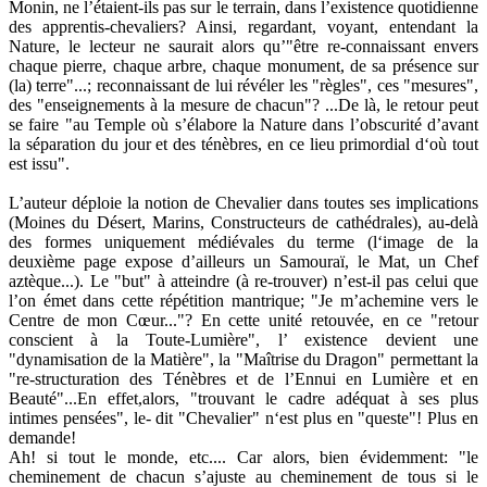
Monin, ne l’étaient-ils pas sur le terrain, dans l’existence quotidienne
des apprentis-chevaliers? Ainsi, regardant, voyant, entendant la
Nature, le lecteur ne saurait alors qu’"être re-connaissant envers
chaque pierre, chaque arbre, chaque monument, de sa présence sur
(la) terre"...; reconnaissant de lui révéler les "règles", ces "mesures",
des "enseignements à la mesure de chacun"? ...De là, le retour peut
se faire "au Temple où s’élabore la Nature dans l’obscurité d’avant
la séparation du jour et des ténèbres, en ce lieu primordial d‘où tout
est issu".
L’auteur déploie la notion de Chevalier dans toutes ses implications
(Moines du Désert, Marins, Constructeurs de cathédrales), au-delà
des formes uniquement médiévales du terme (l‘image de la
deuxième page expose d’ailleurs un Samouraï, le Mat, un Chef
aztèque...). Le "but" à atteindre (à re-trouver) n’est-il pas celui que
l’on émet dans cette répétition mantrique; "Je m’achemine vers le
Centre de mon Cœur..."? En cette unité retouvée, en ce "retour
conscient à la Toute-Lumière", l’ existence devient une
"dynamisation de la Matière", la "Maîtrise du Dragon" permettant la
"re-structuration des Ténèbres et de l’Ennui en Lumière et en
Beauté"...En effet,alors, "trouvant le cadre adéquat à ses plus
intimes pensées", le- dit "Chevalier" n‘est plus en "queste"! Plus en
demande!
Ah! si tout le monde, etc.... Car alors, bien évidemment: "le
cheminement de chacun s’ajuste au cheminement de tous si le