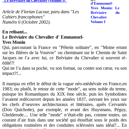
"Le Bréviaire du Chevalier (Volume I)"
Article de Florian Lacour, paru dans "Les
Cahiers francophones"
Numéro 6 (Octobre 2002).
En relisant...
Le Bréviaire du Chevalier d' Emmanuel-
Yves Monin
Qui, parcourant la France en "Pèlerin solitaire", en "Moine errant
sur les filières de la Vouivre" ou cheminant sur le Chemin de Saint
Jacques ne l’a avec lui, ce Bréviaire du Chevalier si souvent ré-
édité?!
Qui ne l’a dans sa poche, vu son format, ou contre son cœur, vu son
impact?!...
Il marqua en effet le début de la vague néo-médiévale en France,en
1983; ou plutôt, le retour de cette "mode", au sens noble du terme,
puisque les Romantiques du XIX ème siècle, puis les Symbolistes
l’avaient redécouvert depuis les années 1837, ouvrant les yeux sur
les chefs d’oeuvres architecturaux et littéraires, après Cervantés
(Don Quichotte), par exemple, et avant des Huysmans, Péguy,
Ghelderode.... Une telle "mode" n’était-elle pas, comme toutes, un
courant d’air frais dans une société qui étouffait sous le poids des
obligations routinères et des conduites sclérosées sans idéal?... En